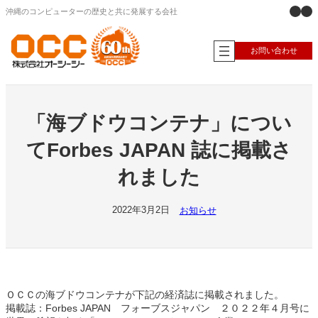
X
Ins
内
沖縄のコンピューターの歴史と共に発展する会社
容
を
ス
お問い合わせ
キ
ッ
プ
「海ブドウコンテナ」につい
てForbes JAPAN 誌に掲載さ
れました
2022年3月2日
お知らせ
ＯＣＣの海ブドウコンテナが下記の経済誌に掲載されました。
掲載誌：Forbes JAPAN フォーブスジャパン ２０２２年４月号に