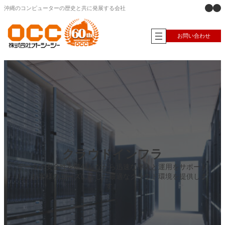
X
Ins
内
沖縄のコンピューターの歴史と共に発展する会社
容
を
ス
お問い合わせ
キ
ッ
プ
クラウドインフラ
データの安全性を確保しながら迅速な導入と運用をサポート
し、お客様のニーズに応じた最適なクラウド環境を提供しま
す。