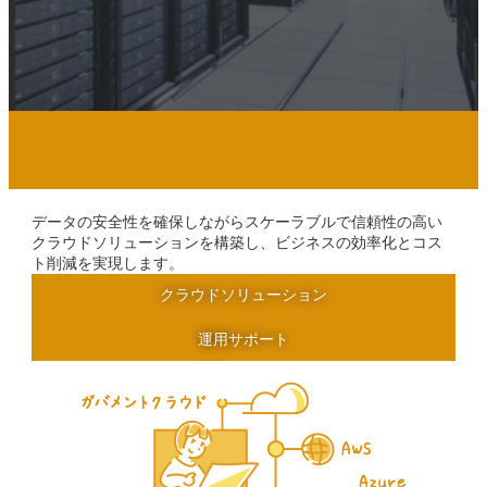
データの安全性を確保しながらスケーラブルで信頼性の高い
クラウドソリューションを構築し、ビジネスの効率化とコス
ト削減を実現します。
カ
クラウドソリューション
ラ
ム
カ
運用サポート
リ
ラ
ン
ム
ク
リ
ン
ク