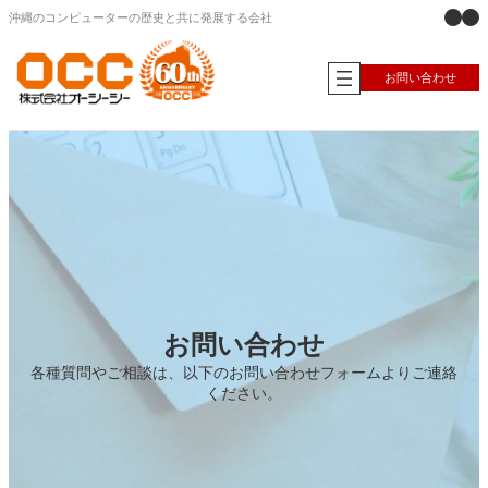
X
Ins
内
沖縄のコンピューターの歴史と共に発展する会社
容
を
ス
お問い合わせ
キ
ッ
プ
お問い合わせ
各種質問やご相談は、以下のお問い合わせフォームよりご連絡
ください。