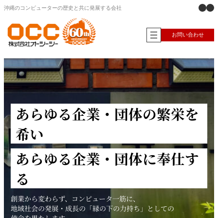
X
Ins
内
沖縄のコンピューターの歴史と共に発展する会社
容
を
ス
お問い合わせ
キ
ッ
プ
あらゆる企業・団体の繁栄を
希い
あらゆる企業・団体に奉仕す
る
創業から変わらず、コンピュータ一筋に、
地域社会の発展・成長の「縁の下の力持ち」としての