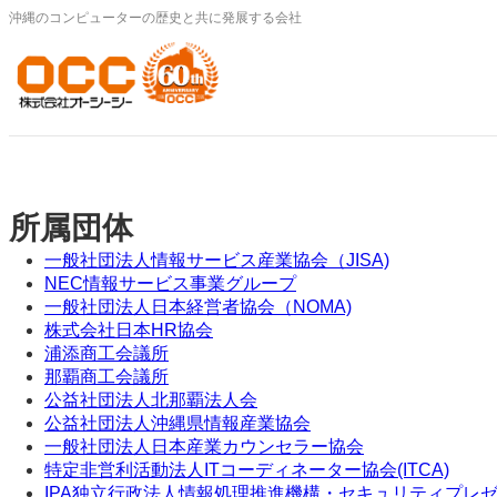
内
沖縄のコンピューターの歴史と共に発展する会社
容
を
ス
キ
ッ
プ
所属団体
一般社団法人情報サービス産業協会（JISA)
NEC情報サービス事業グループ
一般社団法人日本経営者協会（NOMA)
株式会社日本HR協会
浦添商工会議所
那覇商工会議所
公益社団法人北那覇法人会
公益社団法人沖縄県情報産業協会
一般社団法人日本産業カウンセラー協会
特定非営利活動法人ITコーディネーター協会(ITCA)
IPA独立行政法人情報処理推進機構・セキュリティプレ