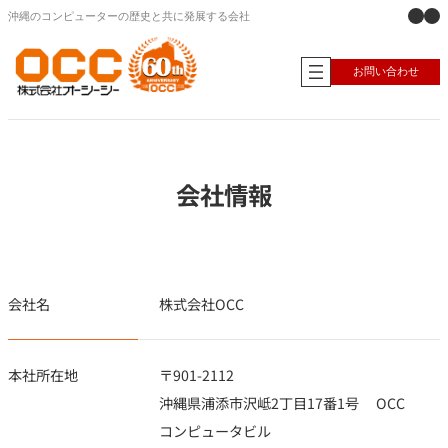
X
Ins
内
沖縄のコンピューターの歴史と共に発展する会社
容
を
ス
お問い合わせ
キ
ッ
プ
会社情報
会社名
株式会社OCC
本社所在地
〒901-2112
沖縄県浦添市沢岻2丁目17番1号 OCC
コンピュータビル