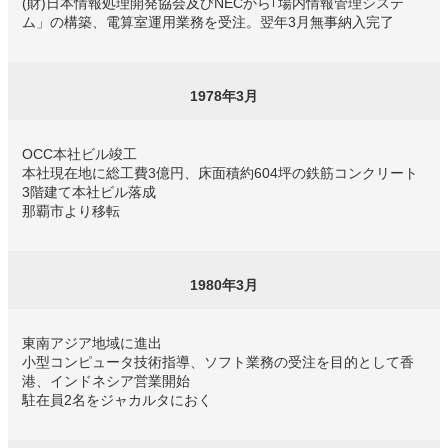
(財)日本情報処理開発協会及びNECから｢場内情報管理システ
ム」の構築、電算室運用業務を受注。翌年3月無事納入完了
1978年3月
OCC本社ビル竣工
本社現在地に総工費3億円、床面積約604坪の鉄筋コンクリート
3階建て本社ビル落成
那覇市より移転
1980年3月
東南アジア地域に進出
小型コンピュータ技術指導、ソフト業務の受注を目的として香
港、インドネシア営業開始
駐在員2名をジャカルタにおく