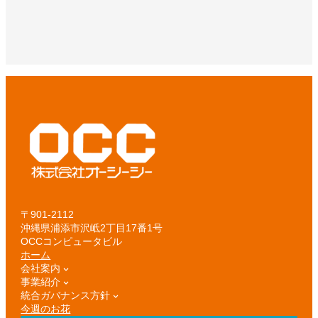
〒901-2112
沖縄県浦添市沢岻2丁目17番1号
OCCコンピュータビル
ホーム
会社案内
事業紹介
統合ガバナンス方針
今週のお花