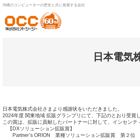
内
沖縄のコンピューターの歴史と共に発展する会社
容
を
ス
キ
ッ
プ
日本電気
日本電気株式会社さまより感謝状をいただきました。
2024年度 関東地域 拡販グランプリにて、下記のとおり受賞
この賞は、拡販に貢献したパートナーに対して、インセンテ
【DXソリューション拡販賞】
Partner’s ORION 業種ソリューション拡販賞 第２位