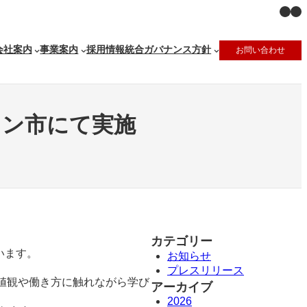
X
Ins
会社案内
事業案内
採用情報
統合ガバナンス方針
お問い合わせ
ミン市にて実施
カテゴリー
います。
お知らせ
プレスリリース
値観や働き方に触れながら学び
アーカイブ
2026