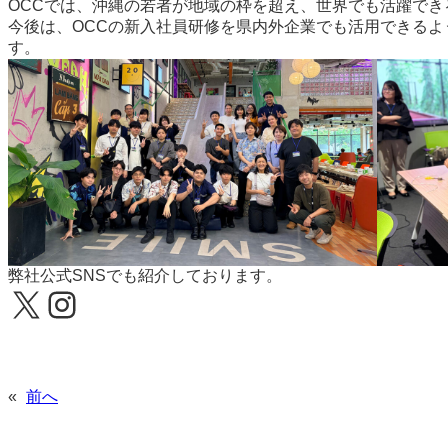
OCCでは、沖縄の若者が地域の枠を超え、世界でも活躍で
今後は、OCCの新入社員研修を県内外企業でも活用できるよ
す。
弊社公式SNSでも紹介しております。
X
Instagram
«
前へ