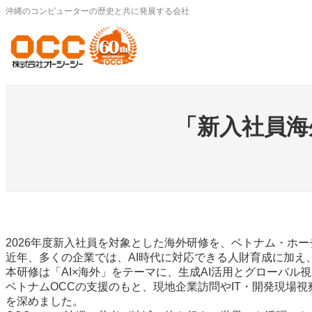
内
沖縄のコンピューターの歴史と共に発展する会社
容
を
ス
キ
ッ
プ
「新入社員海
2026年度新入社員を対象とした海外研修を、ベトナム・ホ
近年、多くの企業では、AI時代に対応できる人財育成に加
本研修は「AI×海外」をテーマに、生成AI活用とグローバ
ベトナムOCCの支援のもと、現地企業訪問やIT・開発現場
を深めました。