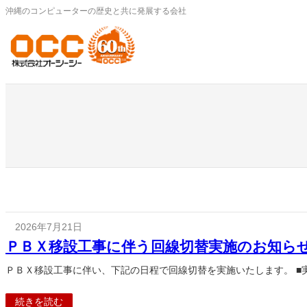
内
沖縄のコンピューターの歴史と共に発展する会社
容
を
ス
キ
ッ
プ
2026年7月21日
ＰＢＸ移設工事に伴う回線切替実施のお知ら
ＰＢＸ移設工事に伴い、下記の日程で回線切替を実施いたします。 ■実施日
続きを読む