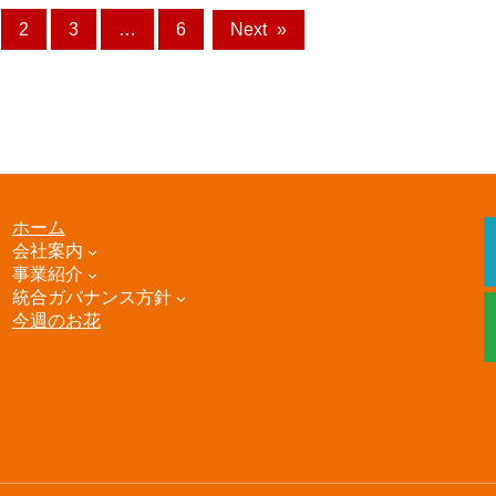
2
3
…
6
Next
»
ホーム
会社案内
事業紹介
統合ガバナンス方針
今週のお花