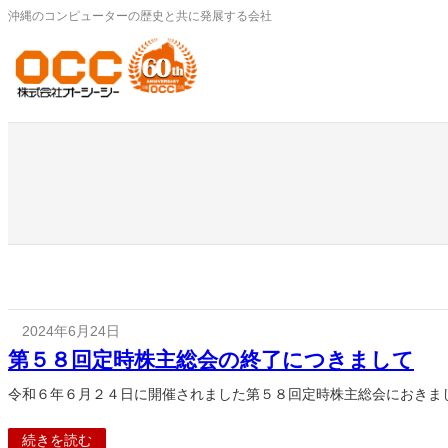
内
沖縄のコンピューターの歴史と共に発展する会社
容
を
ス
キ
ッ
プ
2024年6月24日
第５８回定時株主総会の終了につきまして
令和６年６月２４日に開催されました第５８回定時株主総会におきま
続きを読む